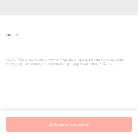
Сет "ПЕРВЫЙ"
SKU:
112
р.
935,00
СОСТАВ: рис, нори, снежный краб, огурец, перец болгарский,
помидор, майонез, сливочный сыр, икра масаго, 780 гр.
Добавить в корзину