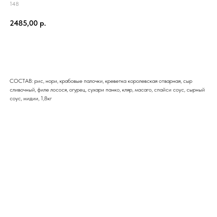
148
2485,00
р.
Добавить в корзину
СОСТАВ: рис, нори, крабовые палочки, креветка королевская отварная, сыр
сливочный, филе лосося, огурец, сухари панко, кляр, масаго, спайси соус, сырный
соус, мидии, 1,8кг