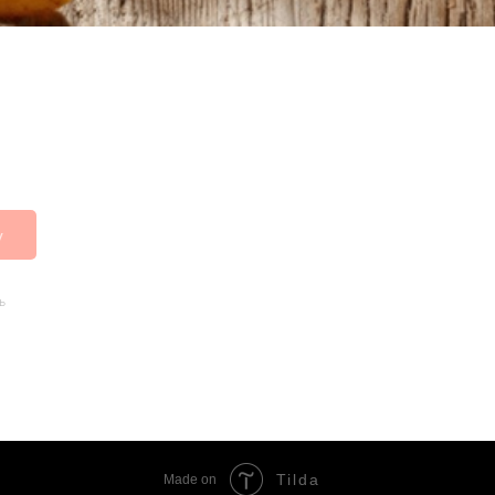
у
ь
Tilda
Made on