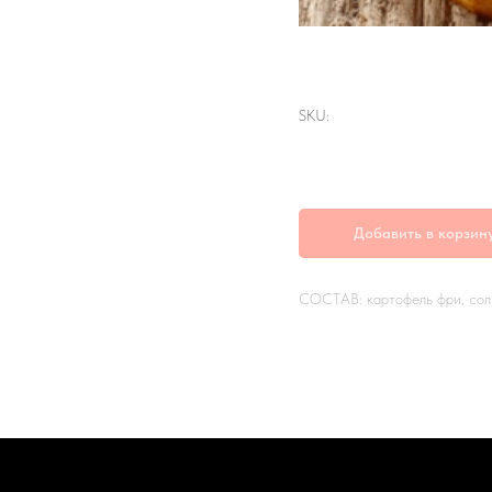
Картофель фри
SKU:
р.
130,00
Добавить в корзин
СОСТАВ: картофель фри, сол