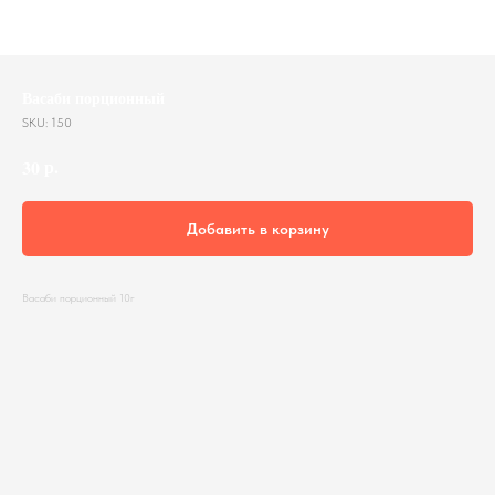
Васаби порционный
SKU:
150
р.
30
Добавить в корзину
Васаби порционный 10г