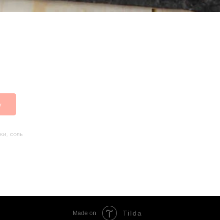
ьки
у
и, соль
Tilda
Made on