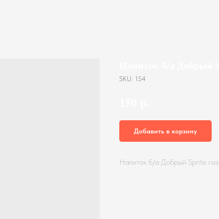
Напиток б/а Добрый S
SKU:
154
р.
150
Добавить в корзину
Напиток б/а Добрый Sprite га