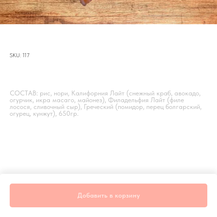
Сет "ХИТ"
SKU:
117
р.
950,00
СОСТАВ: рис, нори, Калифорния Лайт (снежный краб, авокадо,
огурчик, икра масаго, майонез), Филадельфия Лайт (филе
лосося, сливочный сыр), Греческий (помидор, перец болгарский,
огурец, кунжут), 650гр.
Добавить в корзину