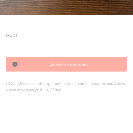
БОМБА С КРАБОМ
SKU:
31
р.
275,00
Добавить в корзину
СОСТАВ:сливочный сыр, краб, огурец, спайси соус, сырный соус,
унаги соус,кунжут, 6 шт, 250гр.